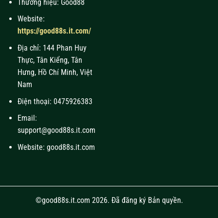
Thương hiệu: Good88
Website:
https://good88s.it.com/
Địa chỉ:
144 Phan Huy
Thực, Tân Kiểng, Tân
Hưng, Hồ Chí Minh, Việt
Nam
Điện thoại:
0475926383
Email:
support@good88s.it.com
Website: good88s.it.com
©good88s.it.com 2026. Đã đăng ký Bản quyền.