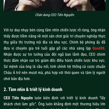
Chân dung CEO Tiến Nguyễn
Với tư duy nhạy bén cùng tầm nhìn chiến lược rõ ràng, ông nhận
thấy được tiềm năng về một sân chơi giải trí chuyên nghiệp thực
thụ giữa thị trường nội địa và khu vực. Chính bệ phóng ấy đã
đưa vị chuyên gia trẻ tuổi gặp gỡ các nhà sáng lập
Good88
.
Nhận được sự tin tưởng của đội ngũ ban lãnh đạo, CEO chính
thức đảm nhận vai trò giám đốc điều hành chiến lược khu vực.
Sứ mệnh của ông là cầu nối, tinh chỉnh hệ thống cá cược chuẩn
Châu Á trở nên mượt mà, phù hợp với thói quen và tâm lý người
chơi bản địa hơn.
2. Tầm nhìn & triết lý kinh doanh
CEO Tiến Nguyễn
luôn kiên định với triết lý kinh doanh “lấy
khách chơi làm gốc”. Ông luôn khẳng định một thương hiệu lớn