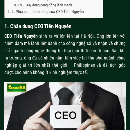
3.3. Xây dựng cộng đồng lành mạnh
4. Phía sau thành công của CEO Tiến Nguyễn
1. Chân dung CEO Tiến Nguyễn
CEO Tiến Nguyễn
sinh ra và lớn lên tại Hà Nội. Ông lớn lên với
niềm đam mê lãnh liệt dành cho công nghệ số và nhận về chứng
chỉ ngành công nghệ thông tin loại giỏi thời còn đi học. Sau khi
ra trường, ông đã có nhiều năm làm việc tại thủ phủ ngành công
nghiệp giải trí lớn nhất thế giới – Philippines và đã tích góp
được cho mình không ít kinh nghiệm thực tế.