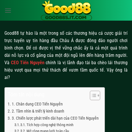
Bỏ
qua
nội
dung
Good88 tự hào là một trong số các thương hiệu cá cược giải trí
trực tuyến uy tín hàng đầu Châu Á được đông đảo người chơi
bình chọn. Để có được vị thế vững chắc ấy là cả một quá trình
dài nỗ lực và cố gắng của một đội ngũ lên đến hàng trăm người.
Và
CEO Tiến Nguyễn
chính là vị lãnh đạo tài ba chèo lái thương
hiệu vượt qua mọi thử thách để vươn tầm quốc tế. Vậy ông là
ai?
Tóm tắt nội dung
1. Chân dung CEO Tiến Nguyễn
2. Tầm nhìn & triết lý kinh doanh
3. Chiến lược phát triển dài hạn của CEO Tiến Nguyễn
3.1. Tích hợp công nghệ thông minh
3.2. Mở rộng mạng lưới toàn cầu