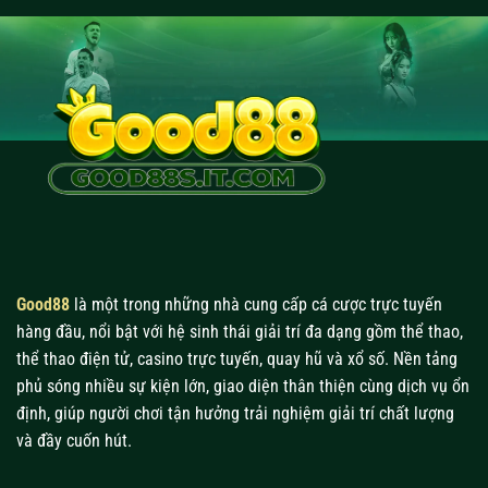
Good88
là một trong những nhà cung cấp cá cược trực tuyến
hàng đầu, nổi bật với hệ sinh thái giải trí đa dạng gồm thể thao,
thể thao điện tử, casino trực tuyến, quay hũ và xổ số. Nền tảng
phủ sóng nhiều sự kiện lớn, giao diện thân thiện cùng dịch vụ ổn
định, giúp người chơi tận hưởng trải nghiệm giải trí chất lượng
và đầy cuốn hút.